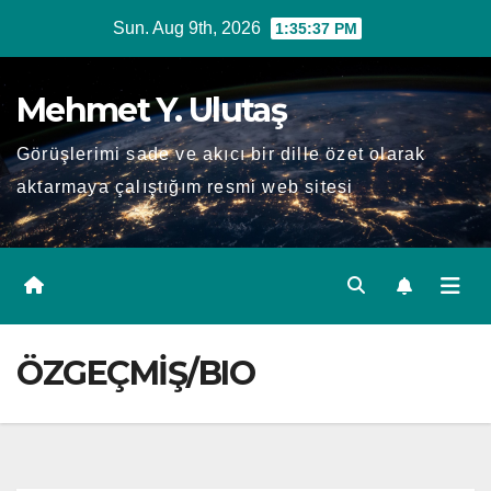
Skip
Sun. Aug 9th, 2026
1:35:38 PM
to
content
Mehmet Y. Ulutaş
Görüşlerimi sade ve akıcı bir dille özet olarak
aktarmaya çalıştığım resmi web sitesi
ÖZGEÇMİŞ/BIO