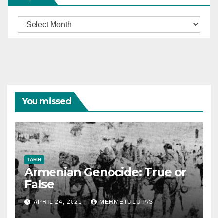
Arşiv
You missed
TARIH
Armenian Genocide: True or
False
APRIL 24, 2021
MEHMETULUTAS