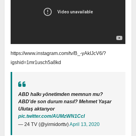
https://www.instagram.com/tv/B_-yAkIJcV6/?
igshid=1mr1usch5a8kd
ABD halkı yönetimden memnun mu?
ABD'de son durum nasıl? Mehmet Yaşar
Ulutaş aktarıyor
pic.twitter.com/AUMzWN1CcI
— 24 TV (@yirmidorttv)
April 13, 2020