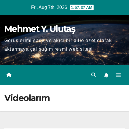
Skip
Fri. Aug 7th, 2026
1:57:37 AM
to
content
Mehmet Y. Ulutaş
Görüşlerimi sade ve akıcı bir dille özet olarak
aktarmaya çalıştığım resmi web sitesi
Videolarım