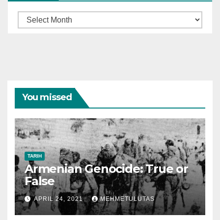
Arşiv
You missed
TARIH
Armenian Genocide: True or
False
APRIL 24, 2021
MEHMETULUTAS