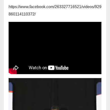
https://www.facebook.com/263327716521/videos/929
860114110372/