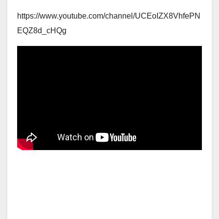
https://www.youtube.com/channel/UCEoIZX8VhfePN
EQZ8d_cHQg