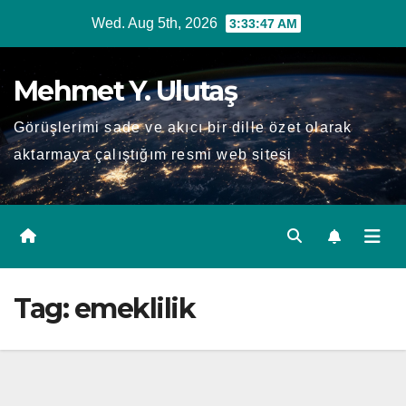
Skip
Wed. Aug 5th, 2026
3:33:47 AM
to
content
Mehmet Y. Ulutaş
Görüşlerimi sade ve akıcı bir dille özet olarak
aktarmaya çalıştığım resmi web sitesi
Tag:
emeklilik