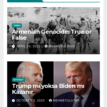
TARIH
Armenian Genocide: True or
False
APRIL 24, 2021
MEHMETULUTAS
SIYASET
Trump mı yoksa Biden mı
Kazanır
OCTOBER 3, 2020
MEHMETULUTAS