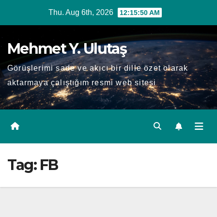
Skip
Thu. Aug 6th, 2026
12:15:51 AM
to
content
Mehmet Y. Ulutaş
Görüşlerimi sade ve akıcı bir dille özet olarak
aktarmaya çalıştığım resmi web sitesi
Tag:
FB