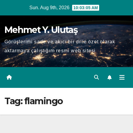
Skip
Sun. Aug 9th, 2026
10:03:05 AM
to
content
Mehmet Y. Ulutaş
Görüşlerimi sade ve akıcı bir dille özet olarak
aktarmaya çalıştığım resmi web sitesi
Tag:
flamingo