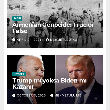
TARIH
Armenian Genocide: True or
False
APRIL 24, 2021
MEHMETULUTAS
SIYASET
Trump mı yoksa Biden mı
Kazanır
OCTOBER 3, 2020
MEHMETULUTAS