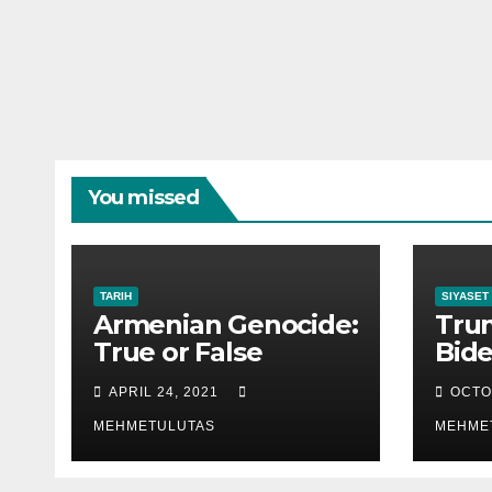
You missed
TARIH
SIYASET
Armenian Genocide:
Tru
True or False
Bide
APRIL 24, 2021
OCTO
MEHMETULUTAS
MEHME