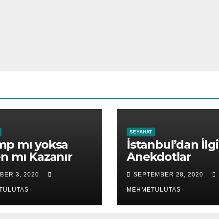
SEYAHAT
mp mı yoksa
İstanbul’dan İlg
n mı Kazanır
Anekdotlar
BER 3, 2020
SEPTEMBER 28, 2020
TULUTAS
MEHMETULUTAS