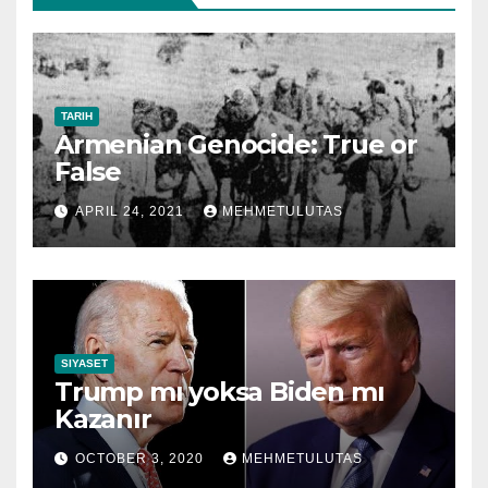
TARIH
Armenian Genocide: True or
False
APRIL 24, 2021
MEHMETULUTAS
SIYASET
Trump mı yoksa Biden mı
Kazanır
OCTOBER 3, 2020
MEHMETULUTAS