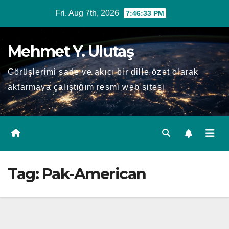
Skip
Fri. Aug 7th, 2026
7:46:34 PM
to
content
Mehmet Y. Ulutaş
Görüşlerimi sade ve akıcı bir dille özet olarak
aktarmaya çalıştığım resmi web sitesi
Tag:
Pak-American