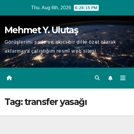
Skip
Thu. Aug 6th, 2026
6:28:16 PM
to
content
Mehmet Y. Ulutaş
Görüşlerimi sade ve akıcı bir dille özet olarak
aktarmaya çalıştığım resmi web sitesi
Tag:
transfer yasağı