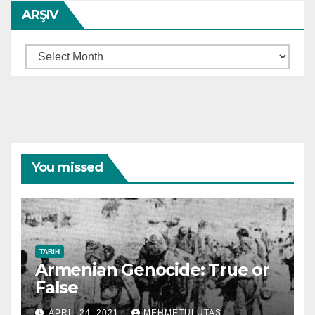
ARŞIV
Arşiv
You missed
TARIH
Armenian Genocide: True or
False
APRIL 24, 2021
MEHMETULUTAS