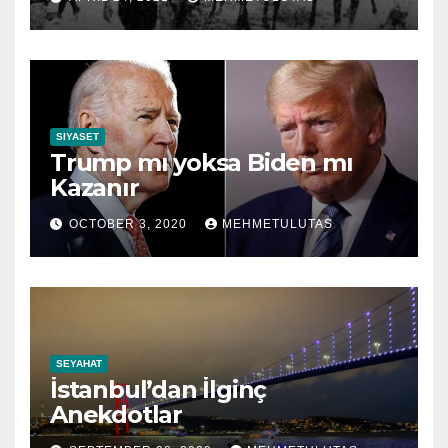
SIYASET
Trump mı yoksa Biden mı
Kazanır
OCTOBER 3, 2020
MEHMETULUTAS
SEYAHAT
İstanbul’dan İlginç
Anekdotlar