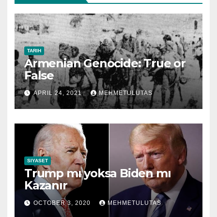
TARIH
Armenian Genocide: True or
False
APRIL 24, 2021
MEHMETULUTAS
SIYASET
Trump mı yoksa Biden mı
Kazanır
OCTOBER 3, 2020
MEHMETULUTAS