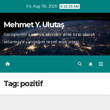
Skip
Fri. Aug 7th, 2026
6:10:26 AM
to
content
Mehmet Y. Ulutaş
Görüşlerimi sade ve akıcı bir dille özet olarak
aktarmaya çalıştığım resmi web sitesi
Tag:
pozitif