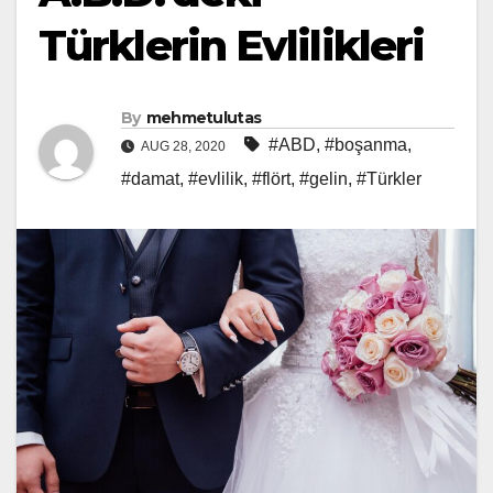
Türklerin Evlilikleri
By
mehmetulutas
#ABD
,
#boşanma
,
AUG 28, 2020
#damat
,
#evlilik
,
#flört
,
#gelin
,
#Türkler