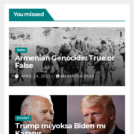
You missed
TARIH
Armenian Genocide: True or
False
APRIL 24, 2021
MEHMETULUTAS
SIYASET
Trump mı yoksa Biden mı
Kazanır