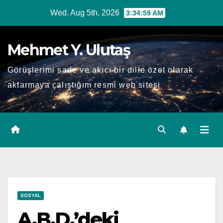
Skip
Wed. Aug 5th, 2026
3:35:00 AM
to
content
Mehmet Y. Ulutaş
Görüşlerimi sade ve akıcı bir dille özet olarak
aktarmaya çalıştığım resmi web sitesi
SOSYAL
A.B.D.’deki