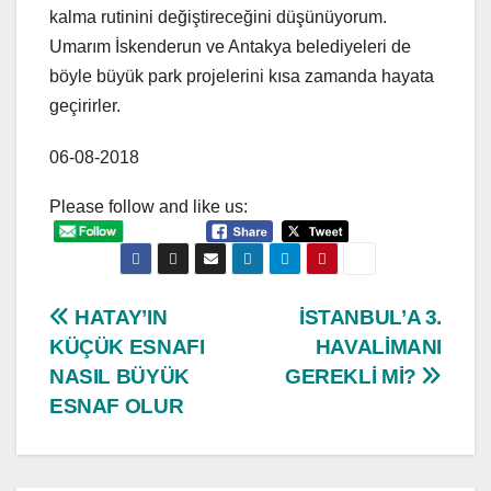
kalma rutinini değiştireceğini düşünüyorum.
Umarım İskenderun ve Antakya belediyeleri de
böyle büyük park projelerini kısa zamanda hayata
geçirirler.
06-08-2018
Please follow and like us:
Post
HATAY’IN
İSTANBUL’A 3.
KÜÇÜK ESNAFI
HAVALİMANI
navigation
NASIL BÜYÜK
GEREKLİ Mİ?
ESNAF OLUR