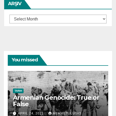
ARŞIV
Arşiv
You missed
TARIH
Armenian Genocide: True or
False
APRIL 24, 2021
MEHMETULUTAS