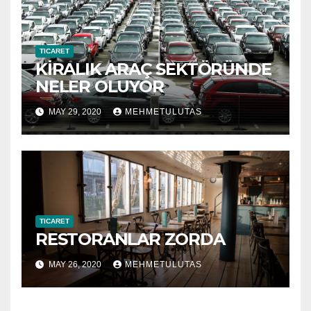
TICARET
KİRALIK ARAÇ SEKTÖRÜNDE
NELER OLUYOR
MAY 29, 2020
MEHMETULUTAS
TICARET
RESTORANLAR ZORDA
MAY 26, 2020
MEHMETULUTAS