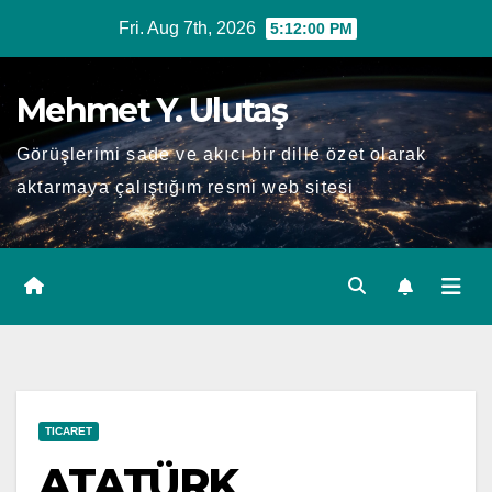
Skip
Fri. Aug 7th, 2026
5:12:01 PM
to
content
Mehmet Y. Ulutaş
Görüşlerimi sade ve akıcı bir dille özet olarak
aktarmaya çalıştığım resmi web sitesi
TICARET
ATATÜRK