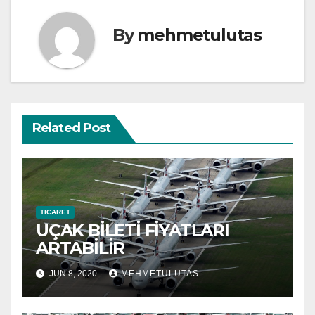
By
mehmetulutas
Related Post
TICARET
UÇAK BİLETİ FİYATLARI
ARTABİLİR
JUN 8, 2020
MEHMETULUTAS