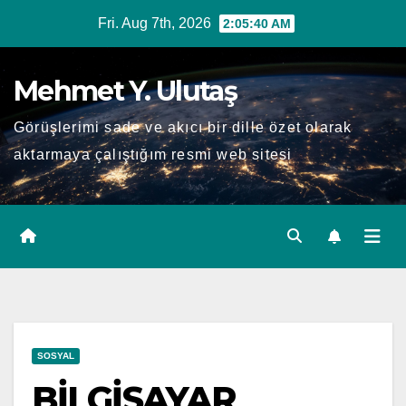
Skip
Fri. Aug 7th, 2026
2:05:41 AM
to
content
Mehmet Y. Ulutaş
Görüşlerimi sade ve akıcı bir dille özet olarak
aktarmaya çalıştığım resmi web sitesi
SOSYAL
BİLGİSAYAR