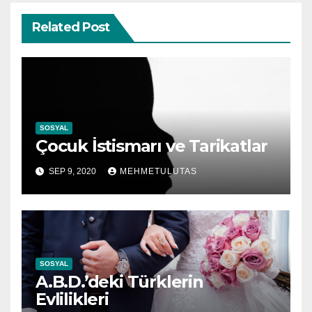
Related Post
SOSYAL
Çocuk İstismarı ve Tarikatlar
SEP 9, 2020
MEHMETULUTAS
SOSYAL
A.B.D.’deki Türklerin
Evlilikleri