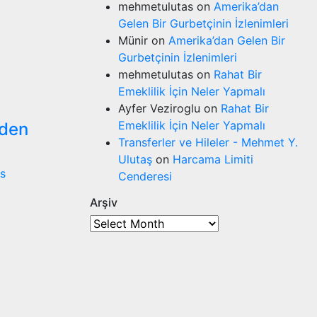
mehmetulutas
on
Amerika’dan
Gelen Bir Gurbetçinin İzlenimleri
Münir
on
Amerika’dan Gelen Bir
Gurbetçinin İzlenimleri
mehmetulutas
on
Rahat Bir
Emeklilik İçin Neler Yapmalı
Ayfer Veziroglu
on
Rahat Bir
Emeklilik İçin Neler Yapmalı
eden
Transferler ve Hileler - Mehmet Y.
Ulutaş
on
Harcama Limiti
s
Cenderesi
Arşiv
Arşiv