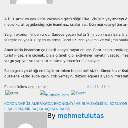
A.B.D. artık en çok virüs vakasının görüldüğü ülke. Virüsün yayılmasını ö
metre kuralı uygulandığı için inanılmaz sıralar var. Dün markete gittim 
Salgın ekonomiyi de vurdu. Sadece geçen hafta 3 milyon insan işsizlik sig
süreçte ne yazık ki işten çıkarma, ücretsiz izne yollama ve çalışma saatler
Amerika’da insanların çok aktif sosyal hayatları var. Spor salonlarında 
turistik gezilere çıkmak, plaja gitmek gibi aktiviteler hayatın vazgeçilm
vurgu yapıyor ve evde stres atma yöntemlerini sıralıyor.
Bu salgının yarattığı en büyük problem bence belirsizlik. Kimse bu virüs
düzelene kadar evde kalın, çok yemeyin, düzenli egsersiz yapın. Yaratan
Please follow and like us:
Post
KORONAVİRÜS AMERİKA’DA EKONOMİYİ VE RUH SAĞLIĞINI BOZUYO
SALGINA BİR BAŞKA AÇIDAN BAKIŞ
navigation
By
mehmetulutas