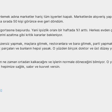
nlemek adına marketler hariç tüm işyerleri kapalı. Marketlerde alışveriş ya
ama sırada 50 kişi görünce eve geri döndüm.
ortasına başvurdu. Yani işsizlik oranı bir haftada %1 arttı. Herkes evden ç
ini azaltma gibi kritik kararlar bekleniyor.
egzersiz yapmak, maçlara gitmek, restoranlara ve bara gitmek, parti yapmak,
ez parçaları ve bunların hepsi yasak. O yüzden birçok doktor ve üst düzey ye
ün ne zaman ortadan kalkacağını ve işlerin normale döneceğini bilmiyor. O y
 hepimize sağlık, sabır ve kuvvet versin.
R