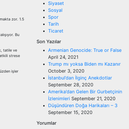
Siyaset
Sosyal
Spor
pmakta zor. 1.5
Tarih
Ticaret
alışıyor. Bu
Son Yazılar
Armenian Genocide: True or False
 tatile ve
tkili strese
April 24, 2021
Trump mı yoksa Biden mı Kazanır
October 3, 2020
üzden işler
İstanbul’dan İlginç Anekdotlar
September 28, 2020
Amerika’dan Gelen Bir Gurbetçinin
İzlenimleri
September 21, 2020
Düşündüren Doğa Harikaları – 3
September 15, 2020
Yorumlar