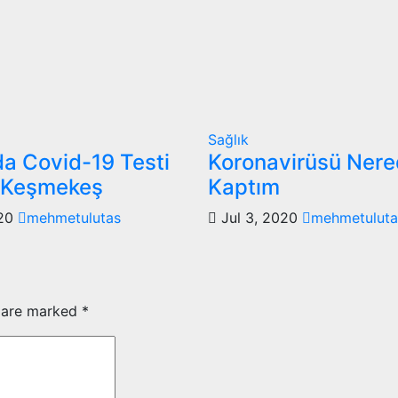
Sağlık
da Covid-19 Testi
Koronavirüsü Ner
 Keşmekeş
Kaptım
020
mehmetulutas
Jul 3, 2020
mehmetuluta
s are marked
*