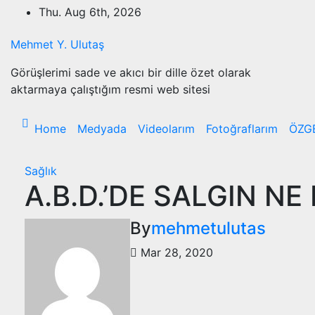
Skip
Thu. Aug 6th, 2026
to
content
Mehmet Y. Ulutaş
Görüşlerimi sade ve akıcı bir dille özet olarak
aktarmaya çalıştığım resmi web sitesi
Home
Medyada
Videolarım
Fotoğraflarım
ÖZG
Sağlık
A.B.D.’DE SALGIN N
By
mehmetulutas
Mar 28, 2020