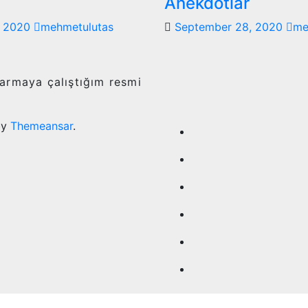
Anekdotlar
, 2020
mehmetulutas
September 28, 2020
me
tarmaya çalıştığım resmi
by
Themeansar
.